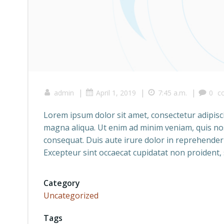
|
|
|
admin
April 1, 2019
7:45 a.m.
0
c
Lorem ipsum dolor sit amet, consectetur adipisci
magna aliqua. Ut enim ad minim veniam, quis nos
consequat. Duis aute irure dolor in reprehenderit
Excepteur sint occaecat cupidatat non proident, s
Category
Uncategorized
Tags