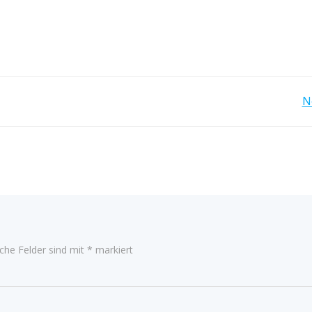
Post
N
navigation
iche Felder sind mit
*
markiert